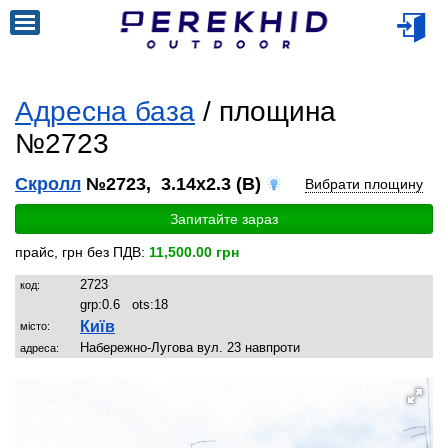
Адресна база
/ площина
№2723
Скролл
№2723, 3.14x2.3 (B)
Вибрати площину
Запитайте зараз
прайс, грн без ПДВ:
11,500.00 грн
2723
код:
grp:
0.6
ots:
18
Київ
місто:
Набережно-Лугова вул. 23 навпроти
адреса: