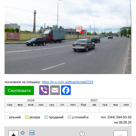
посилання на площину:
https://p-o.com.ua/boards/oid/2723
Viber
Email
Facebook
Скопіювати
2026
2027
сер
вер
жов
лис
гру
січ
лют
бер
кві
тра
чер
лип
вільний
резерв
проданий
уточнюйте
тел. (044) 594-93-50
на 08.08.26
+