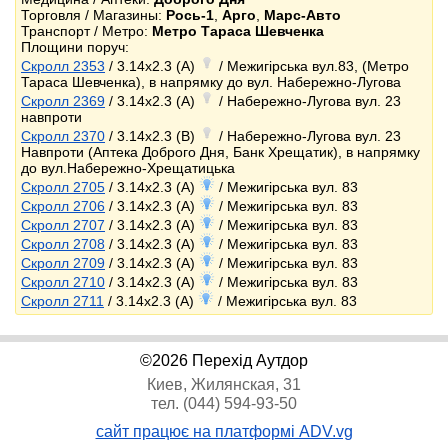
Торговля / Магазины:
Рось-1
,
Арго
,
Марс-Авто
Транспорт / Метро:
Метро Тараса Шевченка
Площини поруч:
Скролл 2353
/ 3.14x2.3 (A)
/ Межигірська вул.83, (Метро
Тараса Шевченка), в напрямку до вул. Набережно-Лугова
Скролл 2369
/ 3.14x2.3 (A)
/ Набережно-Лугова вул. 23
навпроти
Скролл 2370
/ 3.14x2.3 (B)
/ Набережно-Лугова вул. 23
Навпроти (Аптека Доброго Дня, Банк Хрещатик), в напрямку
до вул.Набережно-Хрещатицька
Скролл 2705
/ 3.14x2.3 (A)
/ Межигірська вул. 83
Скролл 2706
/ 3.14x2.3 (A)
/ Межигірська вул. 83
Скролл 2707
/ 3.14x2.3 (A)
/ Межигірська вул. 83
Скролл 2708
/ 3.14x2.3 (A)
/ Межигірська вул. 83
Скролл 2709
/ 3.14x2.3 (A)
/ Межигірська вул. 83
Скролл 2710
/ 3.14x2.3 (A)
/ Межигірська вул. 83
Скролл 2711
/ 3.14x2.3 (A)
/ Межигірська вул. 83
©2026 Перехід Аутдор
Киев, Жилянская, 31
тел. (044) 594-93-50
сайт працює на платформі ADV.vg