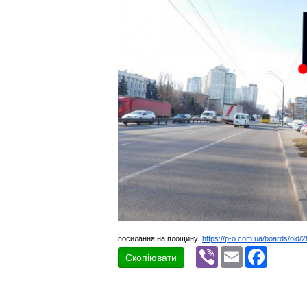
посилання на площину:
https://p-o.com.ua/boards/oid/
Viber
Email
Faceboo
Скопіювати