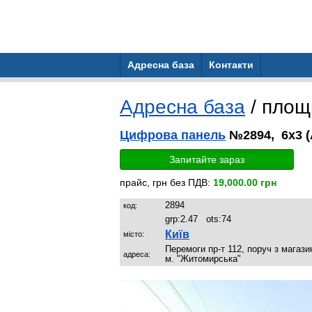
Адресна база
Контакти
Адресна база
/ пло
Цифрова панель
№2894, 6x3 
Запитайте зараз
прайс, грн без ПДВ:
19,000.00 грн
2894
код:
grp:
2.47
ots:
74
Київ
місто:
Перемоги пр-т 112, поруч з магази
адреса:
м. "Житомирська"