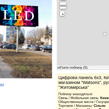
об'єкти поблизу
(5)
Цифрова панель 6x3, Киї
магазином "Watsons", рух
2894
"Житомирська"
k
Поблизу знаходяться:
Связь / Мобильная связь:
Киев
Общественные места / Госучр
Торговля / Магазины:
Сільпо