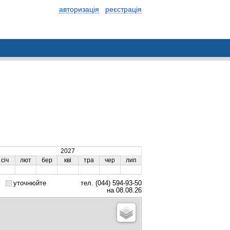
авторизація
реєстрація
2027
січ
лют
бер
кві
тра
чер
лип
уточнюйте
тел. (044) 594-93-50
на 08.08.26