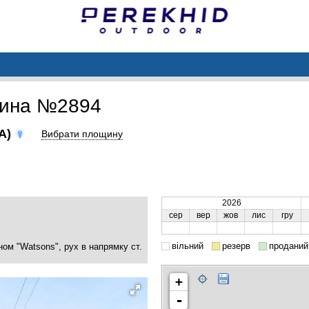
щина №2894
(A)
Вибрати площину
2026
сер
вер
жов
лис
гру
вільний
резерв
проданий
ном "Watsons", рух в напрямку ст.
+
-