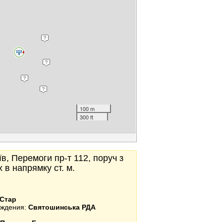
100 m
300 ft
в, Перемоги пр-т 112, поруч з
 в напрямку ст. м.
Стар
еждения:
Святошинська РДА