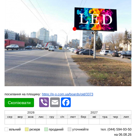
посилання на площину:
https://p-o.com.ua/boards/oid/3373
Viber
Email
Facebook
Скопіювати
2026
2027
сер
вер
жов
лис
гру
січ
лют
бер
кві
тра
чер
лип
вільний
резерв
проданий
уточнюйте
тел. (044) 594-93-50
на 06.08.26