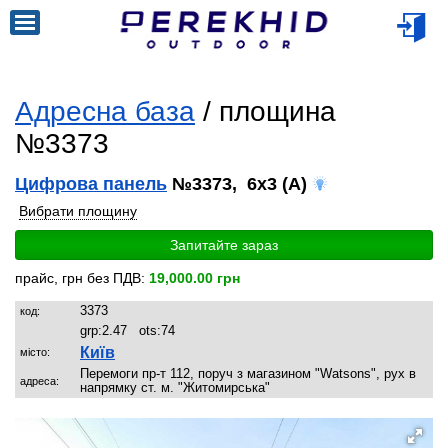
Адресна база
/ площина
№3373
Цифрова панель
№3373, 6x3 (A)
Вибрати площину
Запитайте зараз
прайс, грн без ПДВ:
19,000.00 грн
3373
код:
grp:
2.47
ots:
74
Київ
місто:
Перемоги пр-т 112, поруч з магазином "Watsons", рух в
адреса:
напрямку ст. м. "Житомирська"