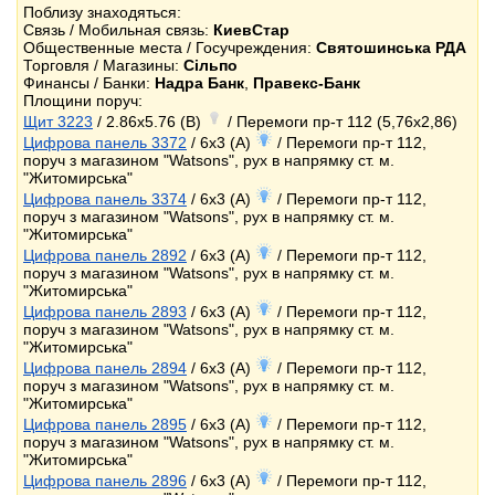
Поблизу знаходяться:
Связь / Мобильная связь:
КиевСтар
Общественные места / Госучреждения:
Святошинська РДА
Торговля / Магазины:
Сільпо
Финансы / Банки:
Надра Банк
,
Правекс-Банк
Площини поруч:
Щит 3223
/ 2.86x5.76 (B)
/ Перемоги пр-т 112 (5,76х2,86)
Цифрова панель 3372
/ 6x3 (A)
/ Перемоги пр-т 112,
поруч з магазином "Watsons", рух в напрямку ст. м.
"Житомирська"
Цифрова панель 3374
/ 6x3 (A)
/ Перемоги пр-т 112,
поруч з магазином "Watsons", рух в напрямку ст. м.
"Житомирська"
Цифрова панель 2892
/ 6x3 (A)
/ Перемоги пр-т 112,
поруч з магазином "Watsons", рух в напрямку ст. м.
"Житомирська"
Цифрова панель 2893
/ 6x3 (A)
/ Перемоги пр-т 112,
поруч з магазином "Watsons", рух в напрямку ст. м.
"Житомирська"
Цифрова панель 2894
/ 6x3 (A)
/ Перемоги пр-т 112,
поруч з магазином "Watsons", рух в напрямку ст. м.
"Житомирська"
Цифрова панель 2895
/ 6x3 (A)
/ Перемоги пр-т 112,
поруч з магазином "Watsons", рух в напрямку ст. м.
"Житомирська"
Цифрова панель 2896
/ 6x3 (A)
/ Перемоги пр-т 112,