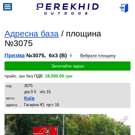
Адресна база
/ площина
№3075
Призма
№3075, 6x3 (B)
Вибрати площину
Запитайте зараз
прайс, грн без ПДВ:
18,500.00 грн
3075
код:
grp:
0.5
ots:
15
Київ
місто:
Гагаріна Ю. пр-т 16
адреса: