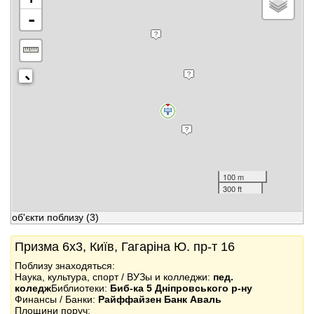
-
100 m
300 ft
об'єкти поблизу
(3)
Призма 6x3, Київ, Гагаріна Ю. пр-т 16
Поблизу знаходяться:
Наука, культура, спорт / ВУЗы и колледжи:
пед.
коледж
Библиотеки:
Биб-ка 5 Дніпровського р-ну
Финансы / Банки:
Райффайзен Банк Аваль
Площини поруч: