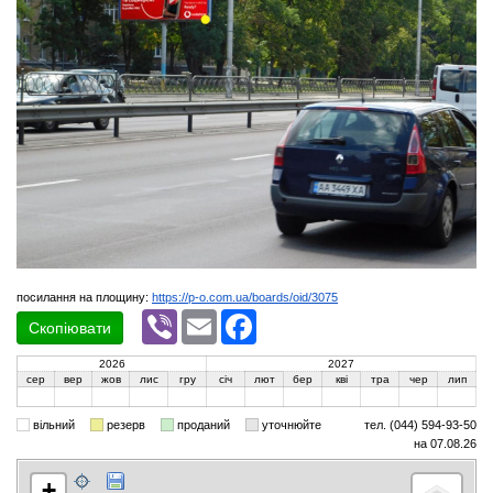
посилання на площину:
https://p-o.com.ua/boards/oid/3075
Viber
Email
Facebook
Скопіювати
2026
2027
сер
вер
жов
лис
гру
січ
лют
бер
кві
тра
чер
лип
вільний
резерв
проданий
уточнюйте
тел. (044) 594-93-50
на 07.08.26
+