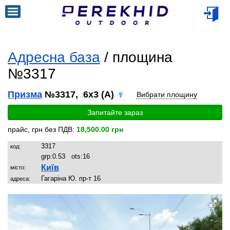
Адресна база
/ площина
№3317
Призма
№3317, 6x3 (A)
Вибрати площину
Запитайте зараз
прайс, грн без ПДВ:
18,500.00 грн
3317
код:
grp:
0.53
ots:
16
Київ
місто:
Гагаріна Ю. пр-т 16
адреса: