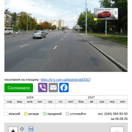
посилання на площину:
https://p-o.com.ua/boards/oid/3317
Viber
Email
Facebook
Скопіювати
2026
2027
сер
вер
жов
лис
гру
січ
лют
бер
кві
тра
чер
лип
вільний
резерв
проданий
уточнюйте
тел. (044) 594-93-50
на 06.08.26
+