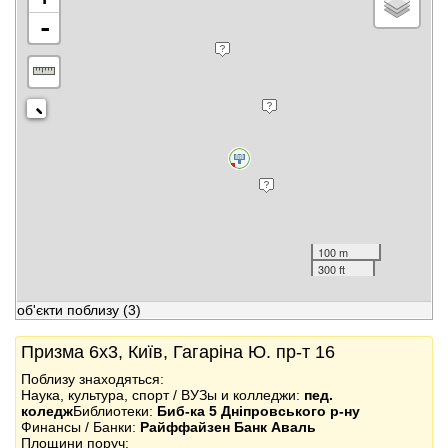
-
100 m
300 ft
об'єкти поблизу
(3)
Призма 6x3, Київ, Гагаріна Ю. пр-т 16
Поблизу знаходяться:
Наука, культура, спорт / ВУЗы и колледжи:
пед.
коледж
Библиотеки:
Биб-ка 5 Дніпровського р-ну
Финансы / Банки:
Райффайзен Банк Аваль
Площини поруч: