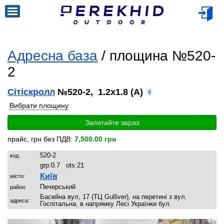
Адресна база
/ площина №520-
2
Сітіскролл
№520-2, 1.2x1.8 (A)
Вибрати площину
Запитайте зараз
прайс, грн без ПДВ:
7,500.00 грн
520-2
код:
grp:
0.7
ots:
21
Київ
місто:
Печерський
район:
Басейна вул, 17 (ТЦ Gulliver), на перетині з вул.
адреса:
Госпітальна, в напрямку Лесі Українки бул.