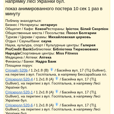
напрямку Лесі Українки бул.
показ анимированного постера 10 сек 1 раз в
минуту
Поблизу знаходяться:
Бизнес / Нотариусы:
нотариус
Общепит / Кафе:
Кокон
Рестораны:
Ірістон
,
Білий Скорпіон
Общественные места / Посольства:
Посол Болгарии
Туризм / Церкви / храмы:
Михайловская церковь
Отдых / Сауны/бани:
сауна
Наука, культура, спорт / Культурные центры:
Галерея
ProCredit Bank
Библиотеки:
Бібліотека Тюркомовних
Народів
Спортивные центры:
Miss Fitness
Медицина / Аптеки:
Аптека
Финансы / Банки:
Надра Банк
Площини поруч:
Сітілайт 520b
/ 1.2x1.8 (B)
/ Басейна вул, 17 (ТЦ Gulliver),
на перетині з вул. Госпітальна, в напрямку Бессарабська пл.
Сітіскролл 520-4
/ 1.2x1.8 (A)
/ Басейна вул, 17 (ТЦ
Gulliver), на перетині з вул. Госпітальна, в напрямку Лесі
Українки бул.
Сітіскролл 520-1
/ 1.2x1.8 (A)
/ Басейна вул, 17 (ТЦ
Gulliver), на перетині з вул. Госпітальна, в напрямку Лесі
Українки бул.
Сітіскролл 520-6
/ 1.2x1.8 (A)
/ Басейна вул, 17 (ТЦ
Gulliver), на перетині з вул. Госпітальна, в напрямку Лесі
Українки бул.