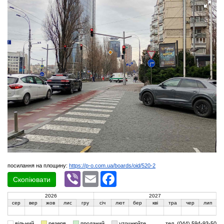
посилання на площину:
https://p-o.com.ua/boards/oid/520-2
Viber
Email
Facebook
Скопіювати
2026
2027
сер
вер
жов
лис
гру
січ
лют
бер
кві
тра
чер
лип
вільний
резерв
проданий
уточнюйте
тел. (044) 594-93-50