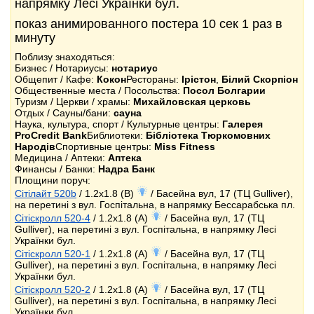
напрямку Лесі Українки бул.
показ анимированного постера 10 сек 1 раз в
минуту
Поблизу знаходяться:
Бизнес / Нотариусы:
нотариус
Общепит / Кафе:
Кокон
Рестораны:
Ірістон
,
Білий Скорпіон
Общественные места / Посольства:
Посол Болгарии
Туризм / Церкви / храмы:
Михайловская церковь
Отдых / Сауны/бани:
сауна
Наука, культура, спорт / Культурные центры:
Галерея
ProCredit Bank
Библиотеки:
Бібліотека Тюркомовних
Народів
Спортивные центры:
Miss Fitness
Медицина / Аптеки:
Аптека
Финансы / Банки:
Надра Банк
Площини поруч:
Сітілайт 520b
/ 1.2x1.8 (B)
/ Басейна вул, 17 (ТЦ Gulliver),
на перетині з вул. Госпітальна, в напрямку Бессарабська пл.
Сітіскролл 520-4
/ 1.2x1.8 (A)
/ Басейна вул, 17 (ТЦ
Gulliver), на перетині з вул. Госпітальна, в напрямку Лесі
Українки бул.
Сітіскролл 520-1
/ 1.2x1.8 (A)
/ Басейна вул, 17 (ТЦ
Gulliver), на перетині з вул. Госпітальна, в напрямку Лесі
Українки бул.
Сітіскролл 520-2
/ 1.2x1.8 (A)
/ Басейна вул, 17 (ТЦ
Gulliver), на перетині з вул. Госпітальна, в напрямку Лесі
Українки бул.