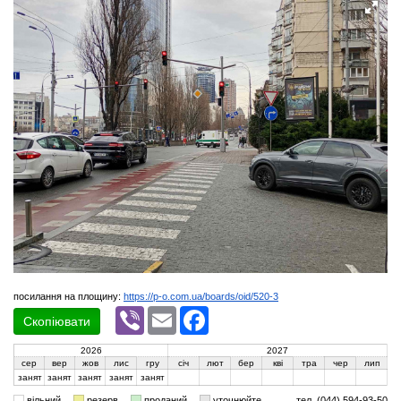
посилання на площину:
https://p-o.com.ua/boards/oid/520-3
Viber
Email
Facebook
Скопіювати
2026
2027
сер
вер
жов
лис
гру
січ
лют
бер
кві
тра
чер
лип
занят
занят
занят
занят
занят
вільний
резерв
проданий
уточнюйте
тел. (044) 594-93-50