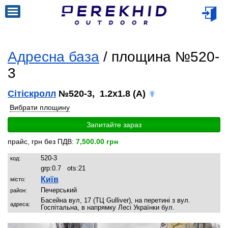
Адресна база
/ площина №520-
3
Сітіскролл
№520-3, 1.2x1.8 (A)
Вибрати площину
Запитайте зараз
прайс, грн без ПДВ:
7,500.00 грн
520-3
код:
grp:
0.7
ots:
21
Київ
місто:
Печерський
район:
Басейна вул, 17 (ТЦ Gulliver), на перетині з вул.
адреса:
Госпітальна, в напрямку Лесі Українки бул.