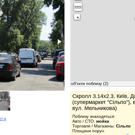
об'єкти поблизу
(2)
Скролл 3.14x2.3, Київ, Д
(супермаркет "Сільпо"), 
вул. Мельникова)
Поблизу знаходяться:
527-6
Авто / СТО:
мойка
k
Торговля / Магазины:
Сільпо
Площини поруч: