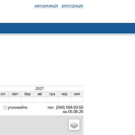
авторизація
реєстрація
2027
січ
лют
бер
кві
тра
чер
лип
уточнюйте
тел. (044) 594-93-50
на 05.08.26