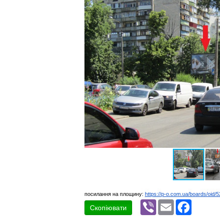
посилання на площину:
https://p-o.com.ua/boards/oid/
Viber
Email
Faceboo
Скопіювати