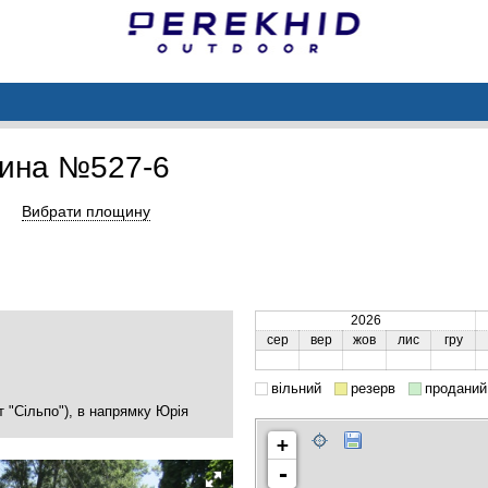
ина №527-6
Вибрати площину
2026
сер
вер
жов
лис
гру
вільний
резерв
проданий
т "Сільпо"), в напрямку Юрія
+
-