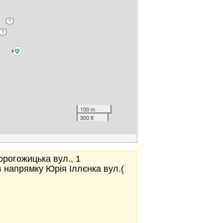
100 m
300 ft
орогожицька вул., 1
в напрямку Юрія Іллєнка вул.(