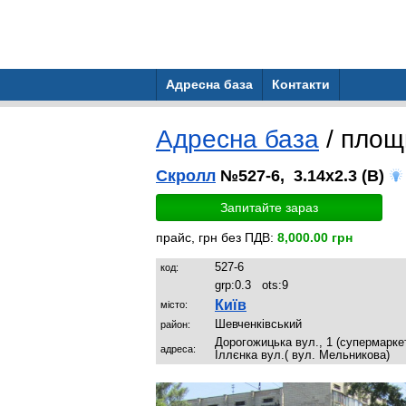
Адресна база
Контакти
Адресна база
/ площ
Скролл
№527-6, 3.14x2.3 (B)
Запитайте зараз
прайс, грн без ПДВ:
8,000.00 грн
527-6
код:
grp:
0.3
ots:
9
Київ
місто:
Шевченківський
район:
Дорогожицька вул., 1 (супермарке
адреса:
Іллєнка вул.( вул. Мельникова)