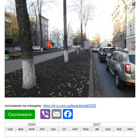
посилання на площину:
https://p-o.com.ua/boards/oid/2333
Viber
Email
Facebook
Скопіювати
2026
2027
сер
вер
жов
лис
гру
січ
лют
бер
кві
тра
чер
лип