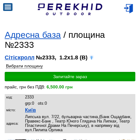
Адресна база
/ площина
№2333
Сітіскролл
№2333, 1.2x1.8 (B)
Вибрати площину
Запитайте зараз
прайс, грн без ПДВ:
6,500.00 грн
2333
код:
grp:
0
ots:
0
Київ
місто:
Липська вул. 7/22, бульварна частина,(Банк Ощадбанк,
Правекс-Банк , Театр Юного Глядача На Липках, Театр
адреса:
Пластичної Драми На Печерську), в напрямку від
вул.Пилипа Орлика